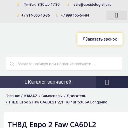
Перейти
Пн-Вск, 8:30 до 17:30
sale@upsidelogistic.ru
к
+7 914-060-10-36
+7 999 165-64-84
содержимому
Заказать звонок
Search
...
Каталог запчастей
Фронтальны
Главная /
KAMAZ
/
Самосвалы
/
Двигатель
/ ТНВД Евро 2 Faw CA6DL2 PZ/PH6P BP5306A LongBeng
ТНВД Евро 2 Faw CA6DL2