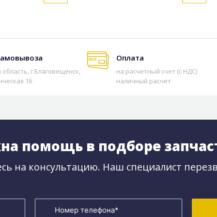
самовывоза
Оплата
 область, г.Благовещенск,
на расчетный счет (с НДС)
нческая 16
наличный расчет
на помощь в подборе запчас
сь на консультацию. Наш специалист перезв