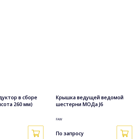
дуктор в сборе
Крышка ведущей ведомой
ысота 260 мм)
шестерни МОДа J6
FAW
По запросу