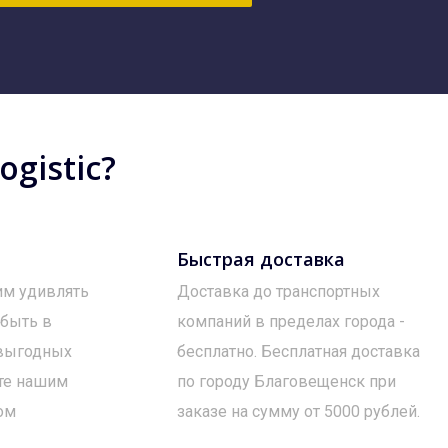
gistic?
Быстрая доставка
им удивлять
Доставка до транспортных
 быть в
компаний в пределах города -
 выгодных
бесплатно. Бесплатная доставка
те нашим
по городу Благовещенск при
ом
заказе на сумму от 5000 рублей.