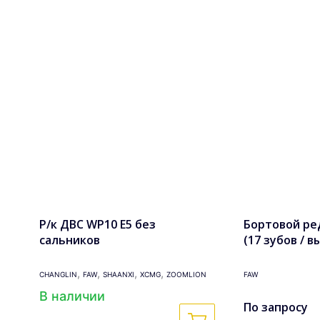
Р/к ДВС WP10 Е5 без
Бортовой ре
сальников
(17 зубов / в
,
,
,
,
CHANGLIN
FAW
SHAANXI
XCMG
ZOOMLION
FAW
В наличии
По запросу