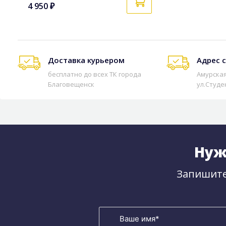
4 950 ₽
Доставка курьером
Адрес 
бесплатно до всех ТК города
Амурская
Благовещенск
ул.Студе
Нуж
Запишите