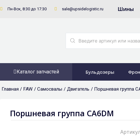
Перейти
Шины
Пн-Вск, 8:30 до 17:30
sale@upsidelogistic.ru
к
содержимому
Search
...
Каталог запчастей
Бульдозеры
Фрон
Главная /
FAW
/
Самосвалы
/
Двигатель
/ Поршневая группа 
Поршневая группа CA6DM
Артикул