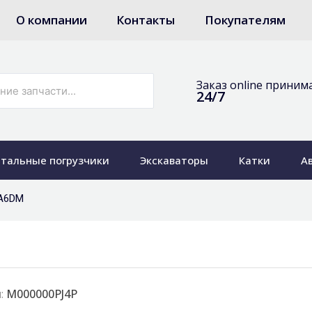
О компании
Контакты
Покупателям
Заказ online приним
24/7
тальные погрузчики
Экскаваторы
Катки
А
CA6DM
:
M000000PJ4P