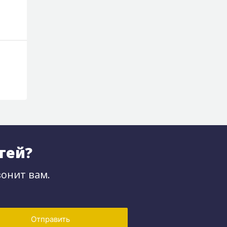
тей?
онит вам.
Отправить