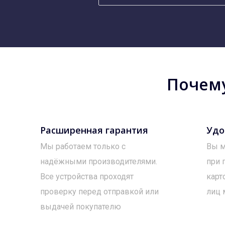
Почему
Расширенная гарантия
Удо
Мы работаем только с
Вы м
надёжными производителями.
при 
Все устройства проходят
карт
проверку перед отправкой или
лиц 
выдачей покупателю