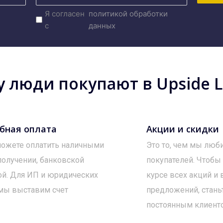
Я согласен
политикой обработки
с
данных
 люди покупают в Upside Lo
бная оплата
Акции и скидки
ожете оплатить наличными
Это то, чем мы люб
получении, банковской
покупателей. Чтобы
ой. Для ИП и юридических
курсе всех акций и
мы выставим счет
предложений, стань
постоянным клиент