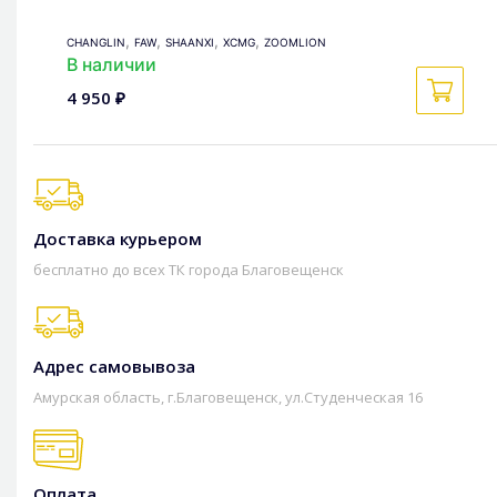
,
,
,
,
CHANGLIN
FAW
SHAANXI
XCMG
ZOOMLION
В наличии
4 950 ₽
Доставка курьером
бесплатно до всех ТК города Благовещенск
Адрес самовывоза
Амурская область, г.Благовещенск, ул.Студенческая 16
Оплата