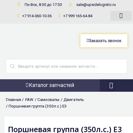
Перейти
Пн-Вск, 8:30 до 17:30
sale@upsidelogistic.ru
к
+7 914-060-10-36
+7 999 165-64-84
содержимому
Заказать звонок
Search
...
Каталог запчастей
Фронтальны
Главная /
FAW
/
Самосвалы
/
Двигатель
/ Поршневая группа (350л.с.) Е3
Поршневая группа (350л.с.) Е3