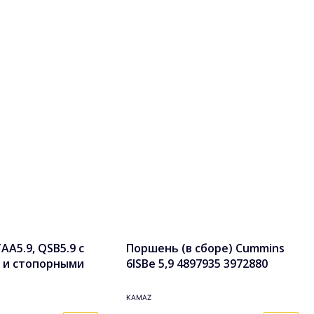
A5.9, QSB5.9 с
Поршень (в сборе) Cummins
 и стопорными
6ISBe 5,9 4897935 3972880
боре 3948465,
4025072 4025011
KAMAZ