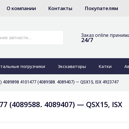
О компании
Контакты
Покупателям
Заказ online приним
24/7
тальные погрузчики
Экскаваторы
Катки
А
) 4089898 4101477 (4089588. 4089407) — QSX15, ISX 4923747
7 (4089588. 4089407) — QSX15, ISX