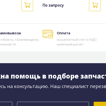
По запросу
самовывоза
Оплата
 область, г.Благовещенск,
на расчетный счет (с НДС)
нческая 16
наличный расчет
на помощь в подборе запчас
сь на консультацию. Наш специалист перезв