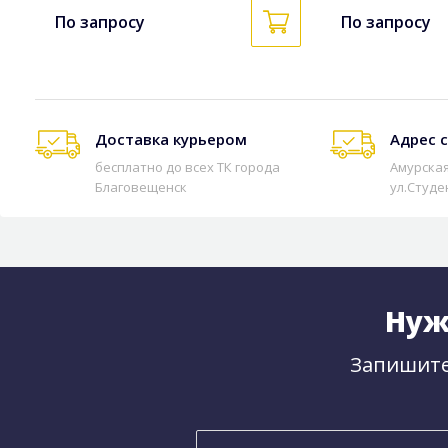
По запросу
По запросу
Доставка курьером
Адрес 
бесплатно до всех ТК города
Амурская
Благовещенск
ул.Студе
Нуж
Запишите