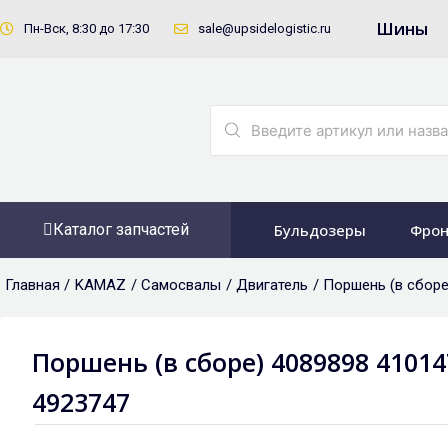
Перейти
Шины
Пн-Вск, 8:30 до 17:30
sale@upsidelogistic.ru
к
содержимому
Search
...
Каталог запчастей
Бульдозеры
Фрон
Главная /
KAMAZ
/
Самосвалы
/
Двигатель
/ Поршень (в сборе
Поршень (в сборе) 4089898 410147
4923747