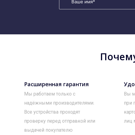
Почему
Расширенная гарантия
Удо
Мы работаем только с
Вы м
надёжными производителями.
при 
Все устройства проходят
карт
проверку перед отправкой или
лиц 
выдачей покупателю