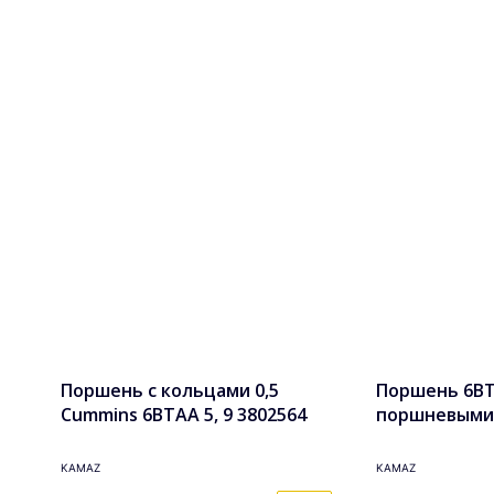
Поршень с кольцами 0,5
Поршень 6BTA
Cummins 6BTAA 5, 9 3802564
поршневыми
кольцами в с
3802927k
KAMAZ
KAMAZ