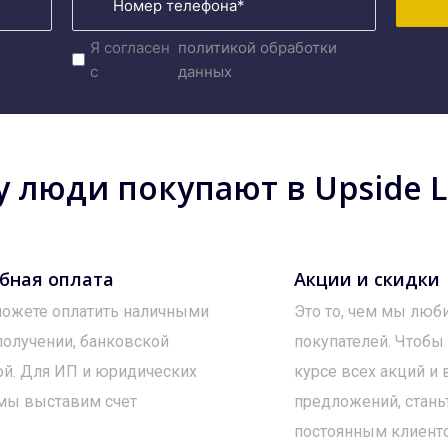
Я согласен
политикой обработки
с
данных
 люди покупают в Upside Lo
бная оплата
Акции и скидки
ожете оплатить наличными
Это то, чем мы люб
получении, банковской
покупателей. Чтобы
ой. Для ИП и юридических
курсе всех акций и
мы выставим счет
предложений, стань
постоянным клиент