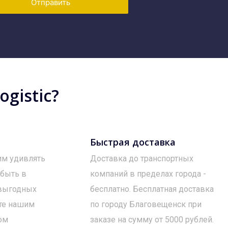
Отправить
gistic?
Быстрая доставка
им удивлять
Доставка до транспортных
 быть в
компаний в пределах города -
 выгодных
бесплатно. Бесплатная доставка
те нашим
по городу Благовещенск при
ом
заказе на сумму от 5000 рублей.