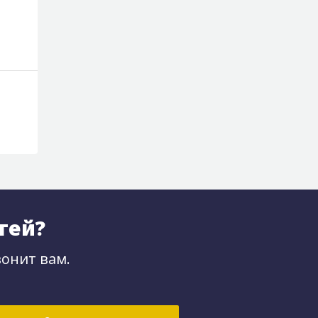
По запросу
По запросу
тей?
онит вам.