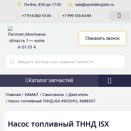
Перейти
Пн-Вск, 8:30 до 17:30
sale@upsidelogistic.ru
к
+7 914-060-10-36
+7 999 165-64-84
содержимому
Заказать звонок
Search
...
Каталог запчастей
Фронтальны
Главная /
KAMAZ
/
Самосвалы
/
Двигатель
/ Насос топливный ТННД ISX 4935092, 4088507
Насос топливный ТННД ISX