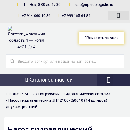
Перейти
Пн-Вск, 8:30 до 17:30
sale@upsidelogistic.ru
к
+7 914-060-10-36
+7 999 165-64-84
содержимому
Заказать звонок
Search
...
Каталог запчастей
Фронтальны
Главная /
SDLG
/
Погрузчики
/
Гидравлическая система
/ Насос гидравлический JHP2100/Gj0010 (14 шлицов)
двухсекционный
Насос гидравлический