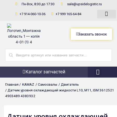
Перейти
Пн-Вск, 8:30 до 17:30
sale@upsidelogistic.ru
к
+7 914-060-10-36
+7 999 165-64-84
содержимому
Заказать звонок
Search
...
Каталог запчастей
Фронтальны
Главная /
KAMAZ
/
Самосвалы
/
Двигатель
/ Датчик уровня охлаждающей жидкости L10, M11, ISM 3612521
4903489 4383932
Датчик уровня охлаждающей