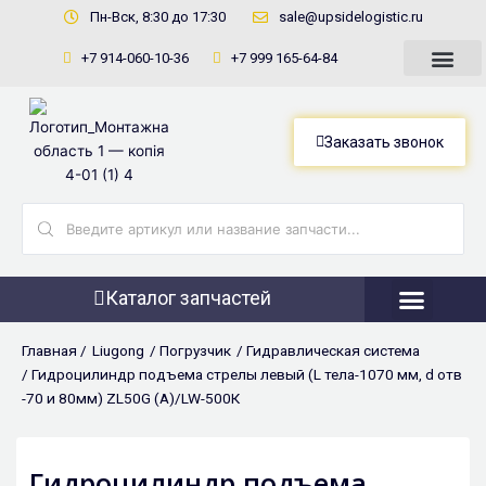
Перейти
Пн-Вск, 8:30 до 17:30
sale@upsidelogistic.ru
к
+7 914-060-10-36
+7 999 165-64-84
содержимому
Заказать звонок
Search
...
Каталог запчастей
Фронтальны
Главная /
Liugong
/
Погрузчик
/
Гидравлическая система
/ Гидроцилиндр подъема стрелы левый (L тела-1070 мм, d отв
-70 и 80мм) ZL50G (A)/LW-500К
Гидроцилиндр подъема