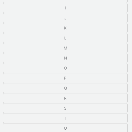
I
J
K
L
M
N
O
P
Q
R
S
T
U