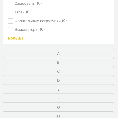
Самосвалы
(
0
)
Тягач
(
0
)
Фронтальные погрузчики
(
0
)
Экскаваторы
(
0
)
Больше
A
B
C
D
E
F
G
H