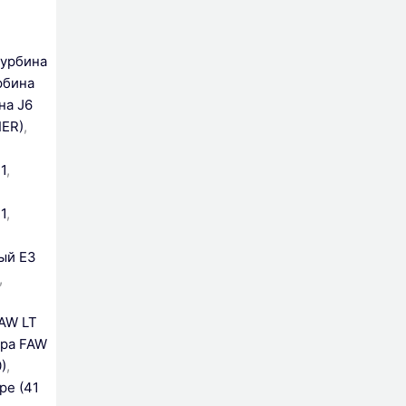
урбина
рбина
на J6
IER)
,
1
,
1
,
ый Е3
,
AW LT
дра FAW
)
,
ре (41