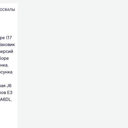
ОСВАЛЫ
ре (17
аховик
версий
боре
нка
,
сунка
ная J6
ров E3
CA6DL
,