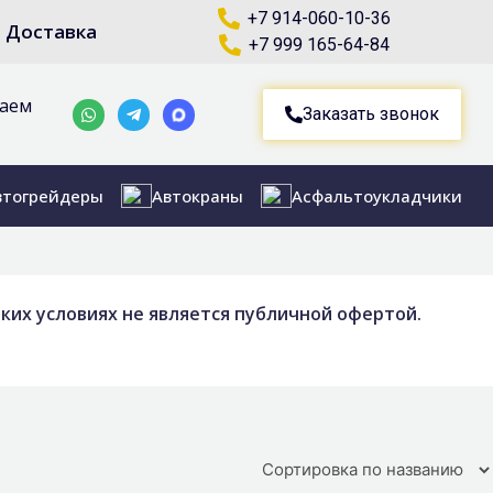
+7 914-060-10-36
Доставка
+7 999 165-64-84
маем
Whatsapp
Telegram-
Заказать звонок
plane
втогрейдеры
Автокраны
Асфальтоукладчики
ких условиях не является публичной офертой.