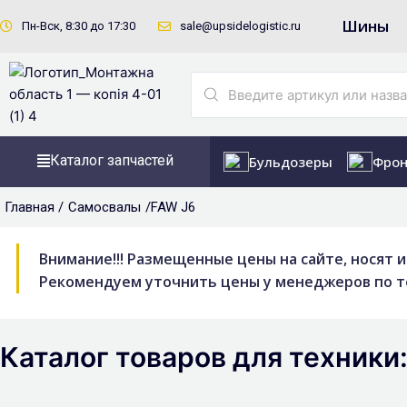
Перейти
Шины
Пн-Вск, 8:30 до 17:30
sale@upsidelogistic.ru
к
содержимому
Search
...
Каталог запчастей
Бульдозеры
Фрон
Главная /
Самосвалы
/FAW J6
Внимание!!! Размещенные цены на сайте, носят 
Рекомендуем уточнить цены у менеджеров по тел.
Каталог товаров для техники