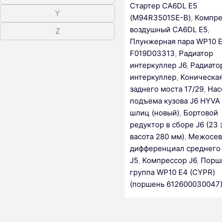
Стартер CA6DL Е5
Y
(M94R3501SE-B)
,
Компре
воздушный CA6DL Е5
,
Z
Плунжерная пара WP10 Е
F019D03313
,
Радиатор
интеркуллер J6
,
Радиато
интеркуллер
,
Коническая
заднего моста 17/29
,
Нас
подъема кузова J6 HYVA
шлиц (новый)
,
Бортовой
редуктор в сборе J6 (23 
васота 280 мм)
,
Межосев
дифференциал среднего
J5
,
Компрессор J6
,
Порш
группа WP10 Е4 (CYPR)
(поршень 612600030047