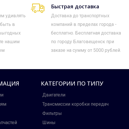
Быстрая доставка
им удивлять
Доставка до транспортных
 быть в
компаний в пределах города -
 выгодных
бесплатно. Бесплатная доставка
те нашим
по городу Благовещенск при
ом
заказе на сумму от 5000 рублей.
МАЦИЯ
КАТЕГОРИИ ПО ТИПУ
ии
Двигатели
лям
Трансмиссии коробки передач
Фильтры
апчастей
Шины