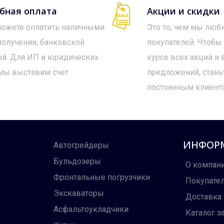
бная оплата
Акции и скидки
ожете оплатить наличными
Это то, чем мы люб
получении, банковской
покупателей. Чтобы
ой. Для ИП и юридических
курсе всех акций и
мы выставим счет
предложений, стань
постоянным клиент
ИНФОР
Автогрейдеры
Бульдозеры
О компан
Фронтальные погрузчики
Покупате
Экскаваторы
Доставка
Асфальтоукладчики
Каталог з