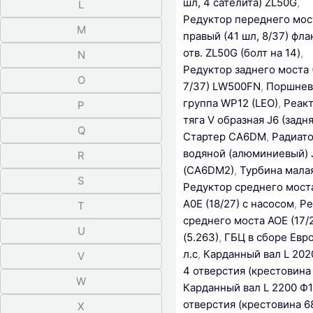
шл, 4 сателита) ZL50G
,
L
Редуктор переднего мос
M
правый (41 шл, 8/37) фла
отв. ZL50G (болт на 14)
,
N
Редуктор заднего моста 
O
7/37) LW500FN
,
Поршнев
группа WP12 (LEO)
,
Реак
P
тяга V образная J6 (задня
Q
Стартер CA6DM
,
Радиат
водяной (алюминиевый) 
R
(CA6DM2)
,
Турбина мала
S
Редуктор среднего мост
A0E (18/27) с насосом
,
Ре
T
среднего моста AOE (17/
U
(5.263)
,
ГБЦ в сборе Евр
л.с
,
Карданный вал L 202
V
4 отверстия (крестовина
W
Карданный вал L 2200 Ф1
отверстия (крестовина 6
X