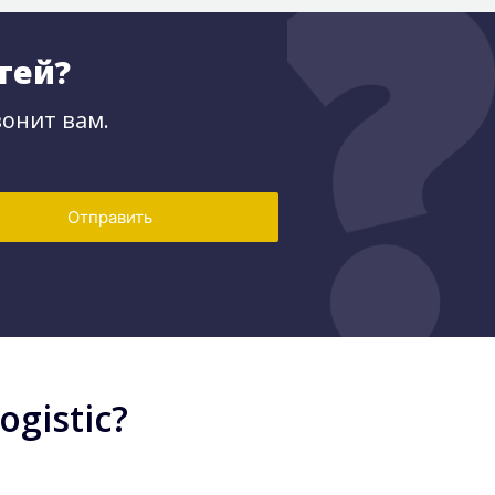
тей?
онит вам.
Отправить
gistic?