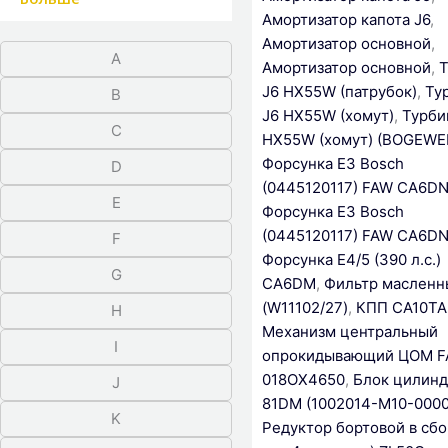
Амортизатор капота J6
,
Амортизатор основной
,
A
Амортизатор основной
,
Т
J6 HX55W (патрубок)
,
Ту
B
J6 HX55W (хомут)
,
Турби
C
HX55W (хомут) (BOGEWE
Форсунка Е3 Bosch
D
(0445120117) FAW CA6DN
E
Форсунка Е3 Bosch
(0445120117) FAW CA6DN
F
Форсунка Е4/5 (390 л.с.)
G
CA6DM
,
Фильтр масленн
(W11102/27)
,
КПП CA10TA
H
Механизм центральный
I
опрокидывающий ЦОМ F
018OX4650
,
Блок цилин
J
81DM (1002014-M10-0000
K
Редуктор бортовой в сбо