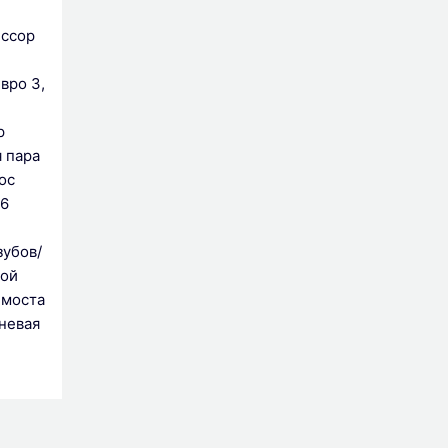
ссор
вро 3,
р
 пара
ос
 6
зубов/
ой
 моста
невая
)