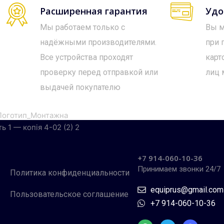
Расширенная гарантия
Удо
Мы работаем только с
Вы м
надёжными производителями.
при 
Все устройства проходят
карт
проверку перед отправкой или
лиц 
выдачей покупателю
+7 914-060-10-36
Принимаем звонки 24/7
Политика конфиденциальности
equiprus@gmail.com
Пользовательское соглашение
+7 914-060-10-36
W
T