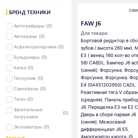
САМ
БРЕНД ТЕХНИКИ
FAW J6
(
0
)
Автогрейдеры
Для товара:
(
0
)
Автокраны
Бортовой редуктор в сбо
(
0
)
Асфальтоукладчики
зубов / высота 260 мм)
,
М
E3 ( венец 160 кол-во от
(
0
)
Бульдозеры
58) CA6DL
,
Бампер J6 вс
(
0
)
Катки
(синий)
,
Форсунка
,
Форсу
Форсунка
,
Форсунка
,
Фор
(
0
)
Погрузчик
Е4 (04451203950) CADL
,
(
0
)
Самосвалы
Реактивная тяга V образ
(
0
)
Тягач
(средняя)
,
Панель прибо
J6
,
Переделка Е3 на Е2 
Фронтальные
(
0
)
Дверь в сборе парвая J6
погрузчики
(синяя)
,
Межосевой
(
0
)
Экскаваторы
дифференциал J6 Е5
,
Амортизатор капота J5
,
Больше