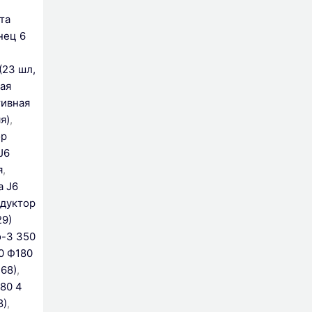
та
нец 6
(23 шл,
ая
тивная
я)
,
ор
J6
я
,
а J6
дуктор
29)
о-3 350
0 Ф180
 68)
,
80 4
8)
,